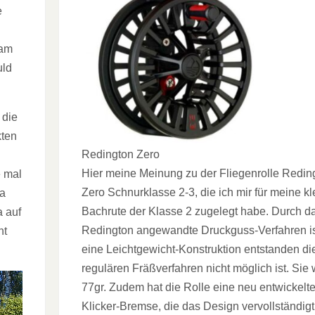
e
 am
uld
 die
kten
Redington Zero
Hier meine Meinung zu der Fliegenrolle Redin
e mal
Zero Schnurklasse 2-3, die ich mir für meine kl
Da
Bachrute der Klasse 2 zugelegt habe. Durch d
a auf
Redington angewandte Druckguss-Verfahren i
ht
eine Leichtgewicht-Konstruktion entstanden di
regulären Fräßverfahren nicht möglich ist. Sie 
77gr. Zudem hat die Rolle eine neu entwickelt
Klicker-Bremse, die das Design vervollständig