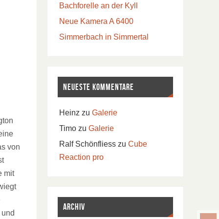
Bachforelle an der Kyll
Neue Kamera A 6400
Simmerbach in Simmertal
Neueste Kommentare
Heinz
zu
Galerie
gton
Timo
zu
Galerie
eine
Ralf Schönfliess
zu
Cube
as von
Reaction pro
st
e mit
wiegt
e
Archiv
t und