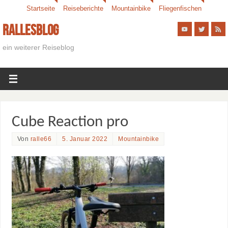
Startseite
Reiseberichte
Mountainbike
Fliegenfischen
Rallesblog
ein weiterer Reiseblog
Cube Reaction pro
Von
ralle66
5. Januar 2022
Mountainbike